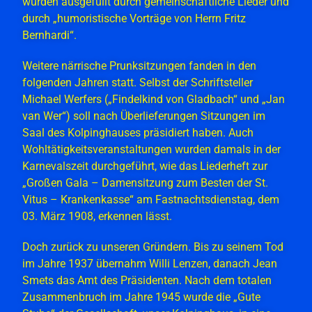
wurden ausgefüllt durch gemeinschaftliche Lieder und
durch „humoristische Vorträge von Herrn Fritz
Bernhardi“.
Weitere närrische Prunksitzungen fanden in den
folgenden Jahren statt. Selbst der Schriftsteller
Michael Werfers („Findelkind von Gladbach“ und „Jan
van Wer“) soll nach Überlieferungen Sitzungen im
Saal des Kolpinghauses präsidiert haben. Auch
Wohltätigkeitsveranstaltungen wurden damals in der
Karnevalszeit durchgeführt, wie das Liederheft zur
„Großen Gala – Damensitzung zum Besten der St.
Vitus – Krankenkasse“ am Fastnachtsdienstag, dem
03. März 1908, erkennen lässt.
Doch zurück zu unseren Gründern. Bis zu seinem Tod
im Jahre 1937 übernahm Willi Lenzen, danach Jean
Smets das Amt des Präsidenten. Nach dem totalen
Zusammenbruch im Jahre 1945 wurde die „Gute