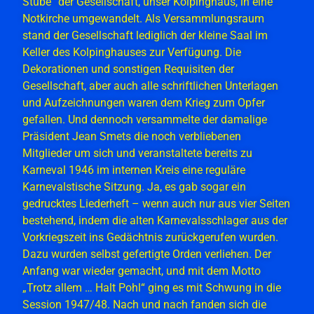
Stube“ der Gesellschaft, unser Kolpinghaus, in eine
Notkirche umgewandelt. Als Versammlungsraum
stand der Gesellschaft lediglich der kleine Saal im
Keller des Kolpinghauses zur Verfügung. Die
Dekorationen und sonstigen Requisiten der
Gesellschaft, aber auch alle schriftlichen Unterlagen
und Aufzeichnungen waren dem Krieg zum Opfer
gefallen. Und dennoch versammelte der damalige
Präsident Jean Smets die noch verbliebenen
Mitglieder um sich und veranstaltete bereits zu
Karneval 1946 im internen Kreis eine reguläre
Karnevalstische Sitzung. Ja, es gab sogar ein
gedrucktes Liederheft – wenn auch nur aus vier Seiten
bestehend, indem die alten Karnevalsschlager aus der
Vorkriegszeit ins Gedächtnis zurückgerufen wurden.
Dazu wurden selbst gefertigte Orden verliehen. Der
Anfang war wieder gemacht, und mit dem Motto
„Trotz allem … Halt Pohl“ ging es mit Schwung in die
Session 1947/48. Nach und nach fanden sich die